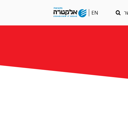
Go
EN
ר
to
english
language