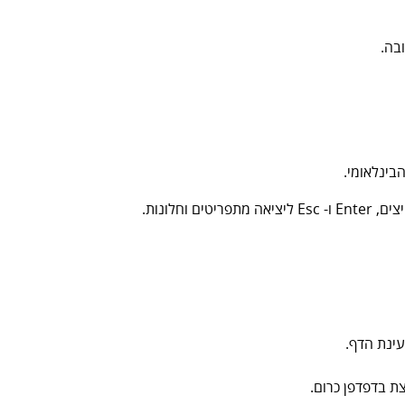
בה.
לונות.
ינת הדף.
 בדפדפן כרום.