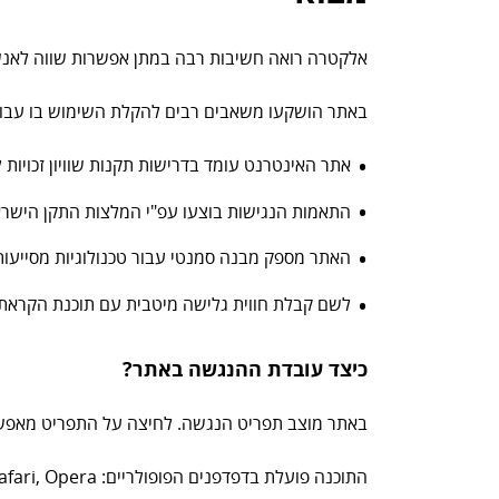
אלקטרה רואה חשיבות רבה במתן אפשרות שווה לאנש
באתר הושקעו משאבים רבים להקלת השימוש בו עבור 
אתר האינטרנט עומד בדרישות תקנות שוויון זכויות ל
התאמות הנגישות בוצעו עפ"י המלצות התקן הישראלי (ת"י 5568) לנגישות תכנים באינטרנט ברמת AA ומסמך .0
האתר מספק מבנה סמנטי עבור טכנולוגיות מסייעות ותמיכה בדפוס
לשם קבלת חווית גלישה מיטבית עם תוכנת הקראת מסך, אנו ממ
כיצד עובדת ההנגשה באתר?
באתר מוצב תפריט הנגשה. לחיצה על התפריט מאפשר
התוכנה פועלת בדפדפנים הפופולריים: Chrome, Firefox, Safari, Opera בכפוף