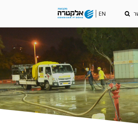
Go
EN
ר
to
english
language