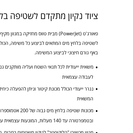
ציוד נקיון מתקדם לשטיפה ב
פאורג'ט (PowerJet) מבית טווס מחזיקה במגו
לשטיפה בלחץ מים המתאים לביצוע כל משימה, הכולל כל
באף גורם חיצוני לביצוע המשימה.
משאית ייעודית לכל תנאי השטח ועליה מותקנים גנרט
לעבודה עצמאית
נגרר ייעודי הכולל מכונת קיטור וניתן להפעלה כיח
המשאית
ובטמפרטורה עד 140 מעלות, המונעות עצמאית ע"י מנועי דיזל
מגוון מכשירי "הליקופטר" לניקוי משטחים רחבים. 